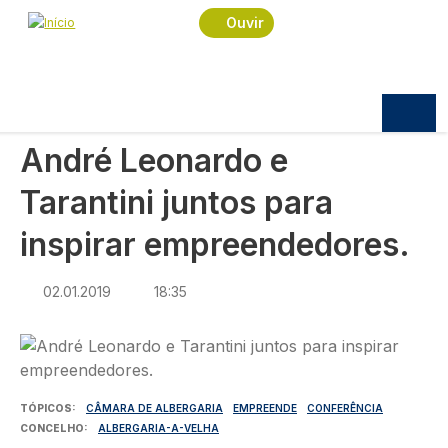
Navegação estrutural
Passar para o conteúdo principal
Início
Notícias
Sociedade
Ouvir
André Leonardo e Tarantini juntos para inspirar
empreendedores.
SOCIEDADE
André Leonardo e
Tarantini juntos para
inspirar empreendedores.
02.01.2019
18:35
Imagem
TÓPICOS
CÂMARA DE ALBERGARIA
EMPREENDE
CONFERÊNCIA
CONCELHO
ALBERGARIA-A-VELHA