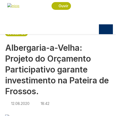
Navegação estrutural
Passar para o conteúdo principal
Início
Notícias
Sociedade
Ouvir
Albergaria-a-Velha: Projeto do Orçamento
Participativo garante investimento na Pateira de
Frossos.
SOCIEDADE
Albergaria-a-Velha:
Projeto do Orçamento
Participativo garante
investimento na Pateira de
Frossos.
12.08.2020
18:42