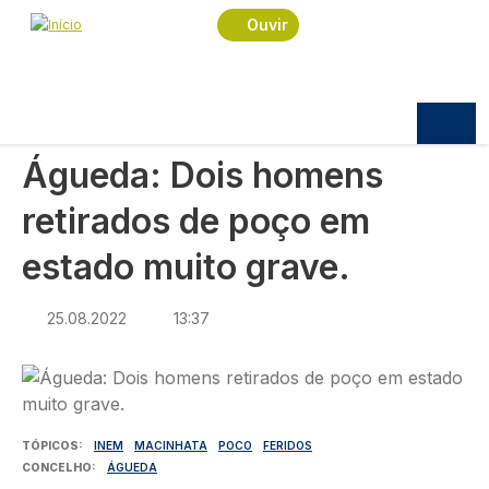
Navegação estrutural
Passar para o conteúdo principal
Início
Notícias
Sociedade
Ouvir
Águeda: Dois homens retirados de poço em
estado muito grave.
SOCIEDADE
Águeda: Dois homens
retirados de poço em
estado muito grave.
25.08.2022
13:37
Imagem
TÓPICOS
INEM
MACINHATA
POCO
FERIDOS
CONCELHO
ÁGUEDA