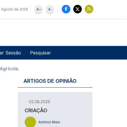
 Agosto de 2026
A
A
+
-
u de utilizador
Pesquisar
iar Sessão
Agrícola.
ARTIGOS DE OPINIÃO
02.08.2026
CRIAÇÃO
António Maio