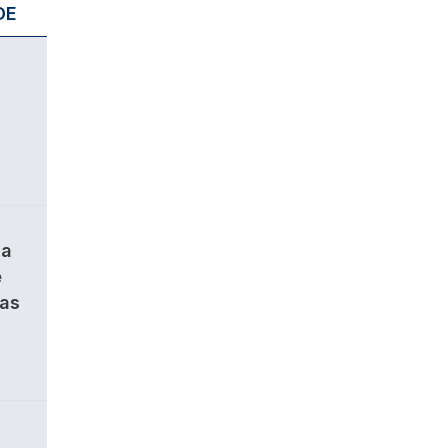
DE
da
e
ças