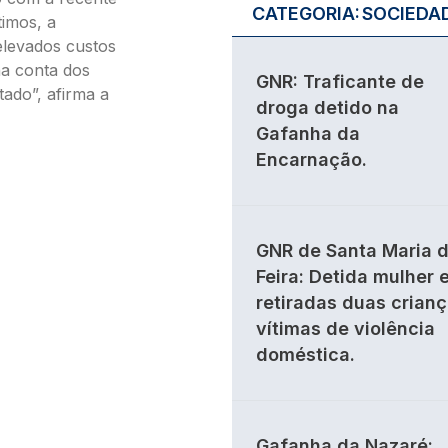
CATEGORIA:
SOCIEDA
timos, a
elevados custos
na conta dos
GNR: Traficante de
tado”, afirma a
droga detido na
Gafanha da
Encarnação.
GNR de Santa Maria 
Feira: Detida mulher 
retiradas duas crian
vítimas de violência
doméstica.
Gafanha da Nazaré: