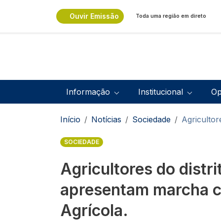
Passar para o conteúdo principal
Ouvir Emissão
Toda uma região em direto
Navegação principal
Informação
Institucional
Op
Navegação estrutural
Início
Notícias
Sociedade
Agricultor
SOCIEDADE
Agricultores do distri
apresentam marcha co
Agrícola.