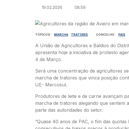
19.02.2026
08:59
Imagem
TÓPICOS
MARCHA
TRATORES
CONCELHO
PAÍS
A União de Agricultores e Baldios do Distri
apresenta hoje a iniciativa de protesto age
4 de Março.
Será uma concentração de agricultores se
marcha de tratores que vinca posição con
UE- Mercosul.
Produtores de leite e de carne avançam p
marcha de tratores alegando que sentem
parte das autoridades do setor.
“Quase 40 anos de PAC, o fim das quotas l
consecutivos de baixos preços à produçã