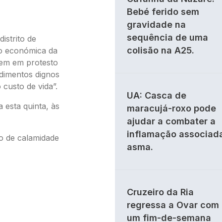
Bebé ferido sem
gravidade na
sequência de uma
istrito de
colisão na A25.
ão económica da
tem em protesto
dimentos dignos
custo de vida”.
UA: Casca de
 esta quinta, às
maracujá-roxo pode
ajudar a combater a
inflamação associad
o de calamidade
asma.
Cruzeiro da Ria
regressa a Ovar com
um fim-de-semana