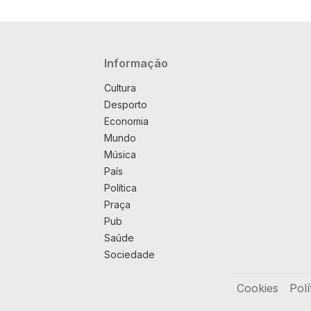
Navegação principal
Informação
Cultura
Desporto
Economia
Mundo
Música
País
Política
Praça
Pub
Saúde
Sociedade
Rodapé
Cookies
Polí