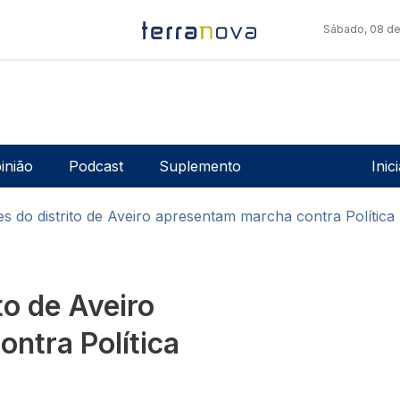
Sábado, 08 de
Men
inião
Podcast
Suplemento
Inic
es do distrito de Aveiro apresentam marcha contra Política 
to de Aveiro
ntra Política