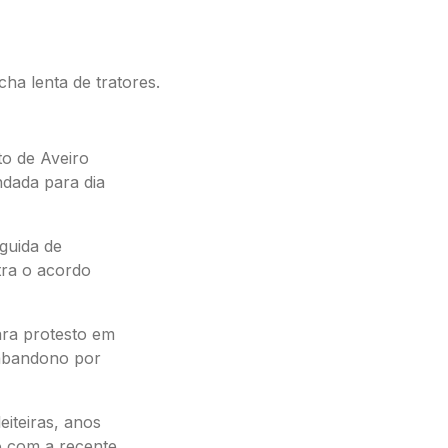
to de Aveiro
ndada para dia
guida de
tra o acordo
ara protesto em
 abandono por
eiteiras, anos
o com a recente