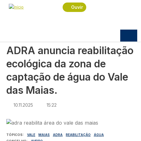
Navegação estrutural
Passar para o conteúdo principal
Início
Notícias
Sociedade
Ouvir
ADRA anuncia reabilitação ecológica da zona de
captação de água do Vale das Maias.
SOCIEDADE
ADRA anuncia reabilitação
ecológica da zona de
captação de água do Vale
das Maias.
10.11.2025
15:22
Imagem
TÓPICOS
VALE
MAIAS
ADRA
REABILITAÇÃO
ÁGUA
CONCELHO
AVEIRO