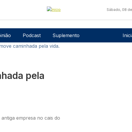
Sábado, 08 de
Men
inião
Podcast
Suplemento
Inic
ove caminhada pela vida.
hada pela