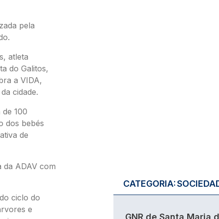
izada pela
do.
, atleta
a do Galitos,
bra a VIDA,
 da cidade.
 de 100
ão dos bebés
ativa de
ia da ADAV com
CATEGORIA:
SOCIEDA
do ciclo do
árvores e
GNR de Santa Maria 