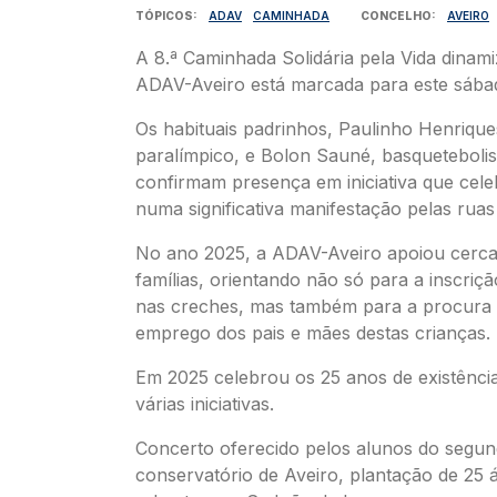
TÓPICOS
ADAV
CAMINHADA
CONCELHO
AVEIRO
A 8.ª Caminhada Solidária pela Vida dinam
ADAV-Aveiro está marcada para este sába
Os habituais padrinhos, Paulinho Henriques
paralímpico, e Bolon Sauné, basquetebolist
confirmam presença em iniciativa que cele
numa significativa manifestação pelas ruas
No ano 2025, a ADAV-Aveiro apoiou cerca
famílias, orientando não só para a inscriç
nas creches, mas também para a procura 
emprego dos pais e mães destas crianças.
Em 2025 celebrou os 25 anos de existênc
várias iniciativas.
Concerto oferecido pelos alunos do segun
conservatório de Aveiro, plantação de 25 