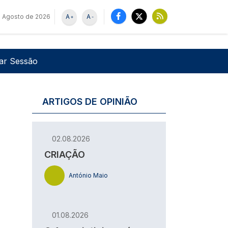
 Agosto de 2026
A
A
+
-
u de utilizador
Pesquisar
iar Sessão
ARTIGOS DE OPINIÃO
02.08.2026
CRIAÇÃO
António Maio
01.08.2026