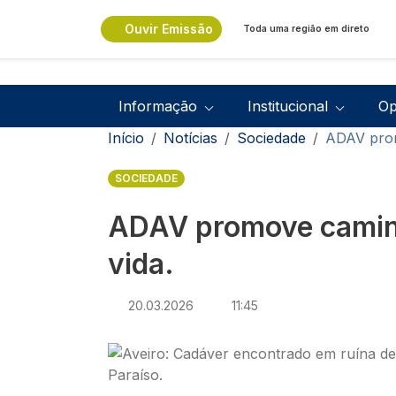
Passar para o conteúdo principal
Ouvir Emissão
Toda uma região em direto
Navegação principal
Informação
Institucional
Op
Navegação estrutural
Início
Notícias
Sociedade
ADAV prom
SOCIEDADE
ADAV promove camin
vida.
20.03.2026
11:45
Imagem