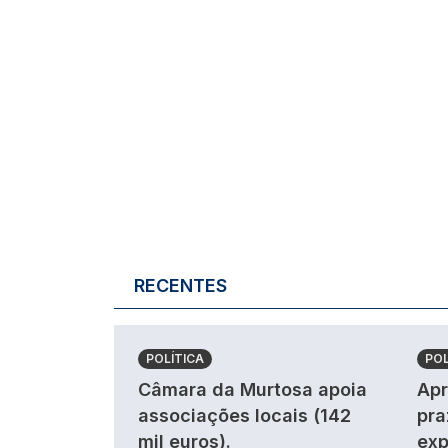
RECENTES
POLÍTICA
POL
Câmara da Murtosa apoia
Apr
associações locais (142
pra
mil euros).
exp