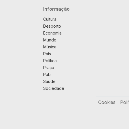
Navegação principal
Informação
Cultura
Desporto
Economia
Mundo
Música
País
Política
Praça
Pub
Saúde
Sociedade
Rodapé
Cookies
Polí