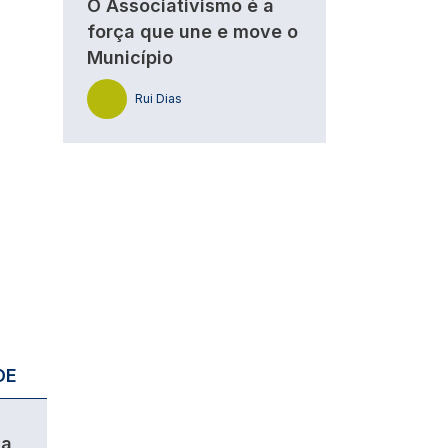
O Associativismo é a
força que une e move o
Município
Rui Dias
DE
da