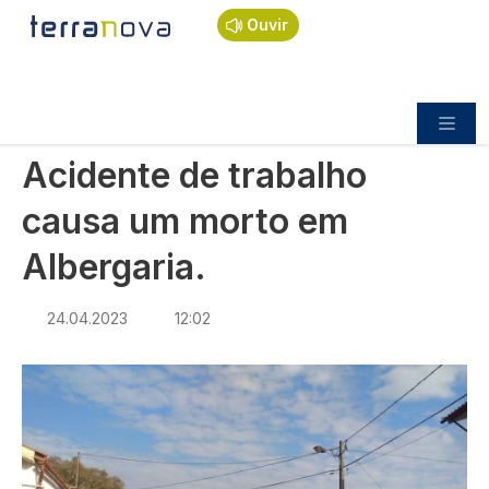
Navegação estrutural
Passar para o conteúdo principal
Início
Notícias
Sociedade
Ouvir
Acidente de trabalho causa um morto em
Albergaria.
SOCIEDADE
Acidente de trabalho
causa um morto em
Albergaria.
24.04.2023
12:02
Imagem