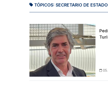
TÓPICOS:
SECRETARIO DE ESTADO
Imagem
Ped
Tur
05