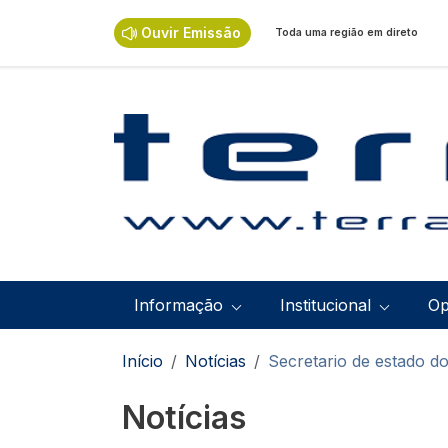
Passar para o conteúdo principal
Ouvir Emissão
Toda uma região em direto
Navegação principal
Informação
Institucional
Op
Navegação estrutural
Início
Notícias
Secretario de estado d
Notícias