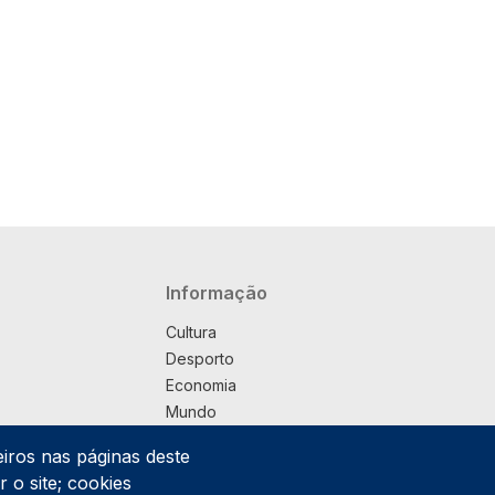
Navegação principal
Informação
Cultura
Desporto
Economia
Mundo
Música
eiros nas páginas deste
País
 o site; cookies
Política