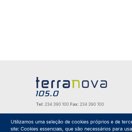
Tel:
234 390 100
Fax:
234 390 100
Endereço Postal
Apartado 42
Utilizamos uma seleção de cookies próprios e de terc
Rua Gil Eanes 31
site: Cookies essenciais, que são necessários para usar