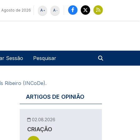
 Agosto de 2026
A
A
+
-
u de utilizador
Pesquisar
iar Sessão
ís Ribeiro (INCoDe).
ARTIGOS DE OPINIÃO
02.08.2026
CRIAÇÃO