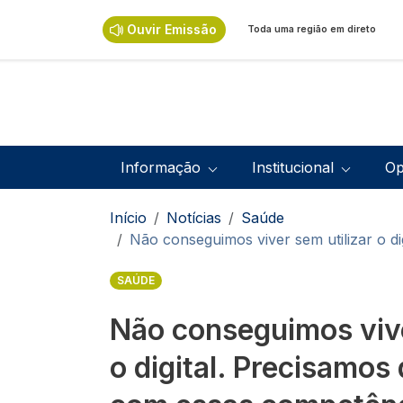
Passar para o conteúdo principal
Ouvir Emissão
Toda uma região em direto
Navegação principal
Informação
Institucional
Op
Navegação estrutural
Início
Notícias
Saúde
Não conseguimos viver sem utilizar o d
SAÚDE
Não conseguimos vive
o digital. Precisamos