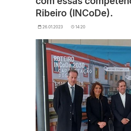
com essas competênc
Ribeiro (INCoDe).
26.01.2023
14:20
Imagem