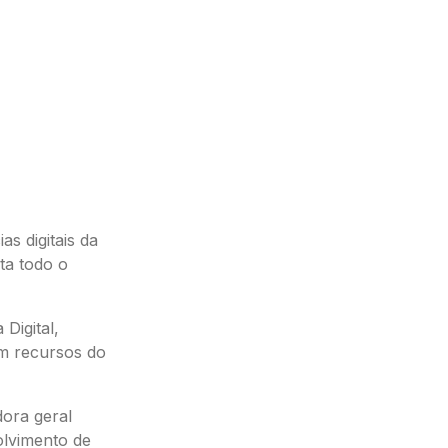
s digitais da
ta todo o
Digital,
m recursos do
dora geral
olvimento de