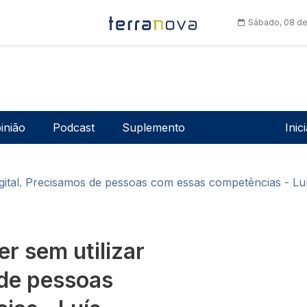
Sábado, 08 de
Men
inião
Podcast
Suplemento
Inic
igital. Precisamos de pessoas com essas competências - Lu
r sem utilizar
 de pessoas