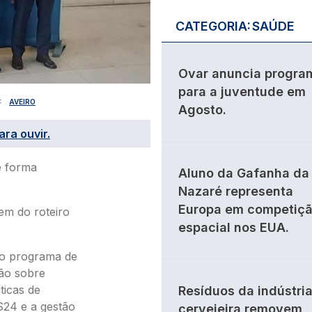
CATEGORIA:
SAÚDE
Ovar anuncia progra
para a juventude em
AVEIRO
Agosto.
ara ouvir.
de forma
Aluno da Gafanha da
Nazaré representa
Europa em competiç
em do roteiro
espacial nos EUA.
 o programa de
ção sobre
ticas de
Resíduos da indústri
24 e a gestão
cervejeira removem