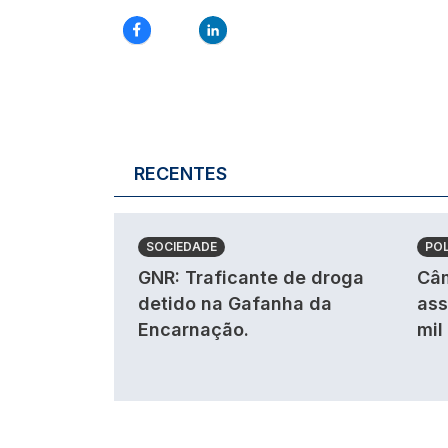
RECENTES
SOCIEDADE
POL
GNR: Traficante de droga
Câm
detido na Gafanha da
ass
Encarnação.
mil