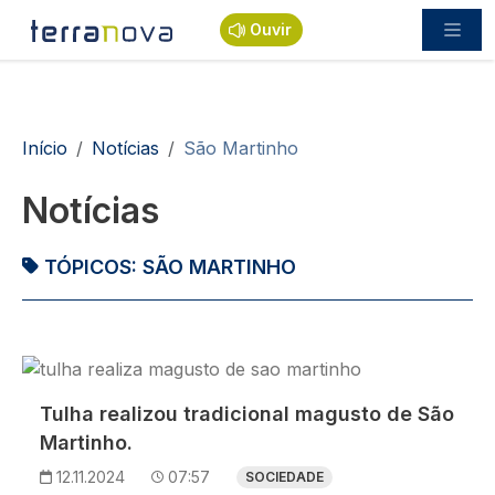
Passar para o conteúdo principal
Ouvir
Navegação estrutural
Início
Notícias
São Martinho
Notícias
TÓPICOS:
SÃO MARTINHO
Imagem
Tulha realizou tradicional magusto de São
Martinho.
12.11.2024
07:57
SOCIEDADE