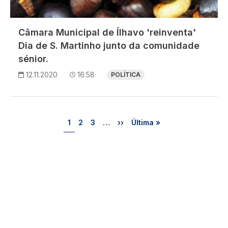
Câmara Municipal de Ílhavo 'reinventa'
Dia de S. Martinho junto da comunidade
sénior.
12.11.2020
16:58
POLÍTICA
Paginação
Página
Página
Página
Próxima página
Última página
1
2
3
…
››
Última »