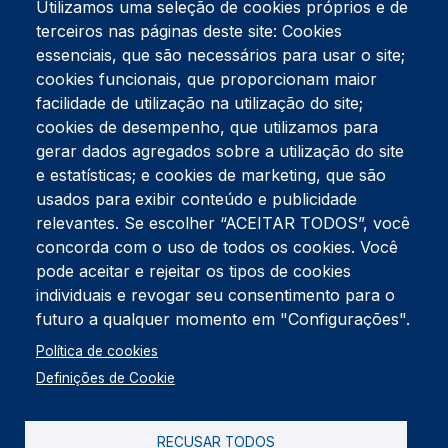
Utilizamos uma seleção de cookies próprios e de
terceiros nas páginas deste site: Cookies
essenciais, que são necessários para usar o site;
cookies funcionais, que proporcionam maior
facilidade de utilização na utilização do site;
Tel:
234 390 100
Fax:
234 390 100
cookies de desempenho, que utilizamos para
Endereço Postal
gerar dados agregados sobre a utilização do site
Apartado 42
e estatísticas; e cookies de marketing, que são
Rua Gil Eanes 31
usados para exibir conteúdo e publicidade
3834-908 Gafanha da Nazaré
relevantes. Se escolher “ACEITAR TODOS”, você
concorda com o uso de todos os cookies. Você
Estúdios
pode aceitar e rejeitar os tipos de cookies
Rua Prior Guerra
Edifício do Centro Cultural da Gafanha da Nazaré
individuais e revogar seu consentimento para o
3830-556 Gafanha da Nazaré
futuro a qualquer momento em "Configurações".
Rodapé
Política de cookies
Cookies
Política de Privacidade
Definições de Cookie
Livro de reclamações
RECUSAR TODOS