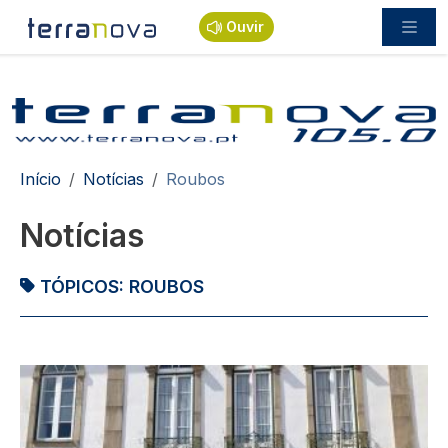
Passar para o conteúdo principal
Ouvir
Navegação estrutural
Início
Notícias
Roubos
Notícias
TÓPICOS:
ROUBOS
Imagem