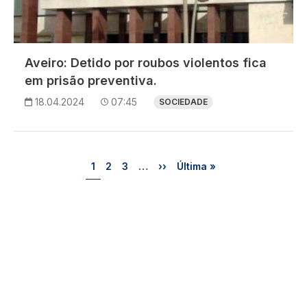
Aveiro: Detido por roubos violentos fica
em prisão preventiva.
18.04.2024
07:45
SOCIEDADE
Paginação
Página
Página
Página
Próxima página
Última página
1
2
3
…
››
Última »