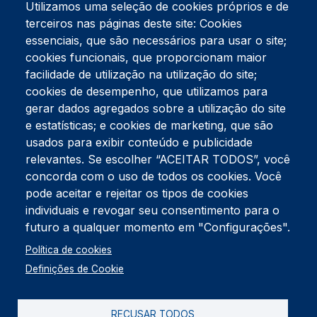
Utilizamos uma seleção de cookies próprios e de
terceiros nas páginas deste site: Cookies
essenciais, que são necessários para usar o site;
cookies funcionais, que proporcionam maior
facilidade de utilização na utilização do site;
Tel:
234 390 100
Fax:
234 390 100
cookies de desempenho, que utilizamos para
Endereço Postal
gerar dados agregados sobre a utilização do site
Apartado 42
e estatísticas; e cookies de marketing, que são
Rua Gil Eanes 31
usados para exibir conteúdo e publicidade
3834-908 Gafanha da Nazaré
relevantes. Se escolher “ACEITAR TODOS”, você
concorda com o uso de todos os cookies. Você
Estúdios
pode aceitar e rejeitar os tipos de cookies
Rua Prior Guerra
Edifício do Centro Cultural da Gafanha da Nazaré
individuais e revogar seu consentimento para o
3830-556 Gafanha da Nazaré
futuro a qualquer momento em "Configurações".
Rodapé
Política de cookies
Cookies
Política de Privacidade
Definições de Cookie
Livro de reclamações
RECUSAR TODOS