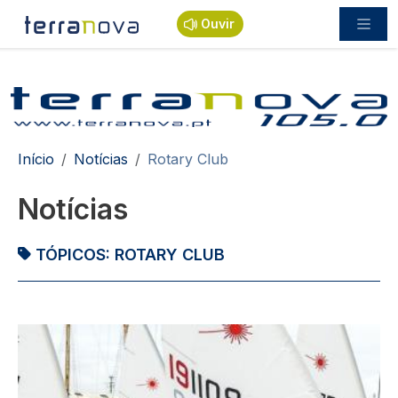
Passar para o conteúdo principal
Ouvir
Navegação estrutural
Início
Notícias
Rotary Club
Notícias
TÓPICOS:
ROTARY CLUB
Imagem