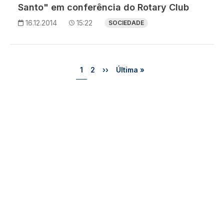
Santo" em conferência do Rotary Club
16.12.2014
15:22
SOCIEDADE
Paginação
Página
Página
Próxima página
Última página
1
2
››
Última »