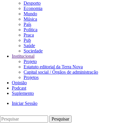
Desporto
principal
Economia
Mundo
Música
País
Política
Praça
Pub
Saúde
Sociedade
Institucional
Projeto
Estatuto editorial da Terra Nova
Capital social / Órgãos de administração
Projetos
Opinião
Podcast
Suplemento
Iniciar Sessão
Menu
de
Pesquisar
utilizador