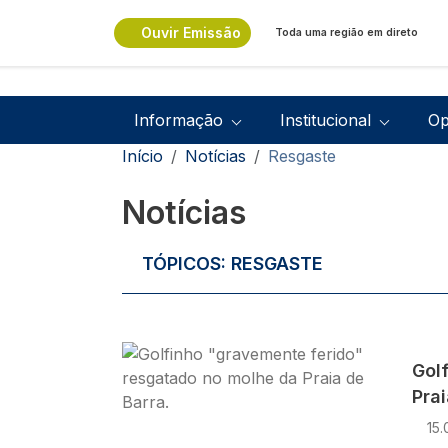
Passar para o conteúdo principal
Ouvir Emissão
Toda uma região em direto
Navegação principal
Informação
Institucional
Op
Navegação estrutural
Início
Notícias
Resgaste
Notícias
TÓPICOS:
RESGASTE
Imagem
Gol
Prai
15.