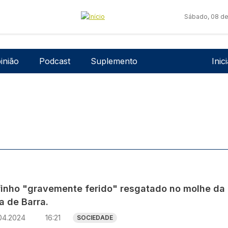
Sábado, 08 de
Men
inião
Podcast
Suplemento
Inic
finho "gravemente ferido" resgatado no molhe da
a de Barra.
04.2024
16:21
SOCIEDADE