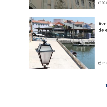
19
Imagem
Ave
de 
12.
Paginação
1