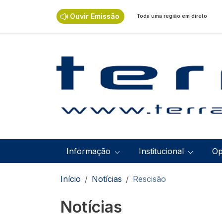
Passar para o conteúdo principal
Ouvir Emissão
Toda uma região em direto
Navegação principal
Informação
Institucional
Op
Navegação estrutural
Início
Notícias
Rescisão
Notícias