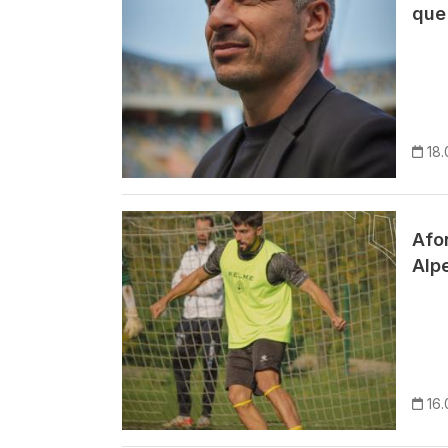
que 
18.
Imagem
Afo
Alp
16.