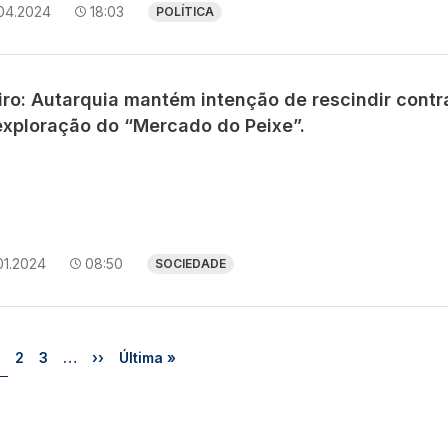
.04.2024
18:03
POLÍTICA
iro: Autarquia mantém intenção de rescindir contr
exploração do “Mercado do Peixe”.
01.2024
08:50
SOCIEDADE
Página
Página
Página
Próxima página
Última página
2
3
…
››
Última »