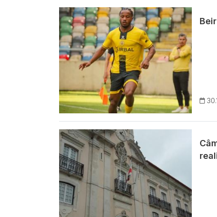
Imagem
Bei
30.
Imagem
Câm
rea