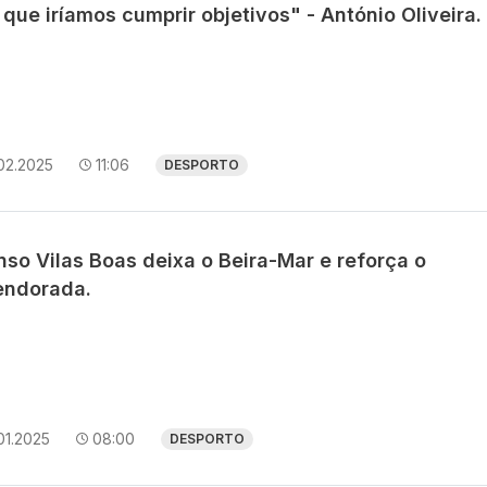
que iríamos cumprir objetivos" - António Oliveira.
02.2025
11:06
DESPORTO
nso Vilas Boas deixa o Beira-Mar e reforça o
endorada.
01.2025
08:00
DESPORTO