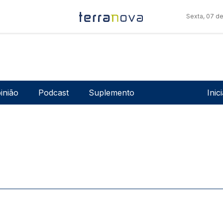
Sexta, 07 d
Men
inião
Podcast
Suplemento
Inic