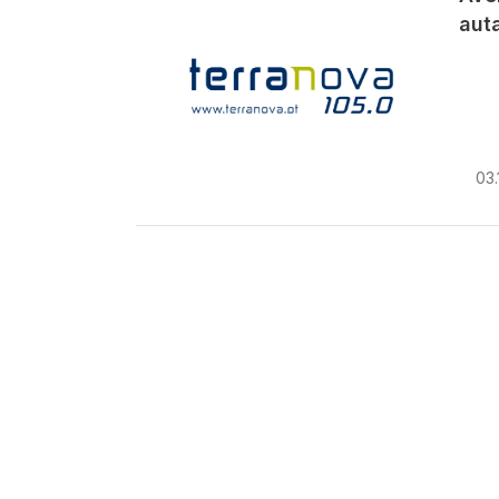
aut
03.