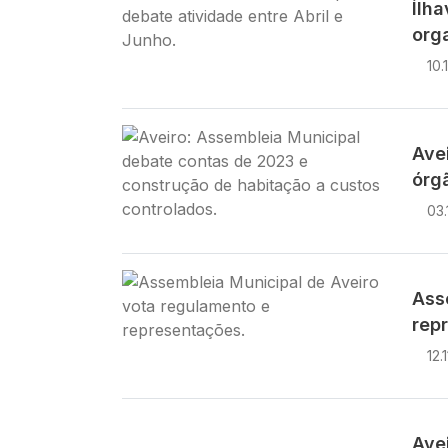
Ílh
org
10.
Imagem
Ave
órg
03.
Imagem
Ass
rep
12.
Ave