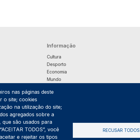
Navegação principal
Informação
Cultura
Desporto
Economia
Mundo
Música
eiros nas páginas deste
País
 o site; cookies
Política
ação na utilização do site;
Praça
ados agregados sobre a
Pub
ng, que são usados para
Saúde
er “ACEITAR TODOS”, você
RECUSAR TODOS
Sociedade
itar e rejeitar os tipos