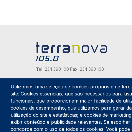
Tel:
234 390 100
Fax:
234 390 100
Endereço Postal
Apartado 42
Utilizamos uma seleção de cookies próprios e de terc
Rua Gil Eanes 31
site: Cookies essenciais, que são necessários para usar
3834-908 Gafanha da Nazaré
funcionais, que proporcionam maior facilidade de utiliz
cookies de desempenho, que utilizamos para gerar d
Estúdios
utilização do site e estatísticas; e cookies de marketi
Rua Prior Guerra
exibir conteúdo e publicidade relevantes. Se escolh
Edifício do Centro Cultural da Gafanha da Nazaré
3830-556 Gafanha da Nazaré
concorda com o uso de todos os cookies. Você pode ace