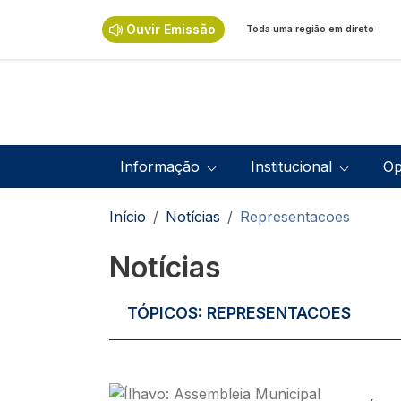
Passar para o conteúdo principal
Ouvir Emissão
Toda uma região em direto
Navegação principal
Informação
Institucional
Op
Navegação estrutural
Início
Notícias
Representacoes
Notícias
TÓPICOS:
REPRESENTACOES
Imagem