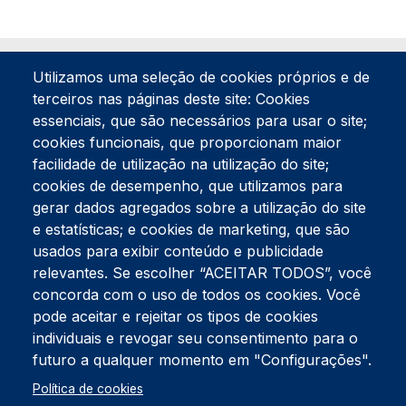
Utilizamos uma seleção de cookies próprios e de
terceiros nas páginas deste site: Cookies
essenciais, que são necessários para usar o site;
cookies funcionais, que proporcionam maior
facilidade de utilização na utilização do site;
Tel:
234 390 100
Fax:
234 390 100
cookies de desempenho, que utilizamos para
Endereço Postal
gerar dados agregados sobre a utilização do site
Apartado 42
e estatísticas; e cookies de marketing, que são
Rua Gil Eanes 31
usados para exibir conteúdo e publicidade
3834-908 Gafanha da Nazaré
relevantes. Se escolher “ACEITAR TODOS”, você
concorda com o uso de todos os cookies. Você
Estúdios
pode aceitar e rejeitar os tipos de cookies
Rua Prior Guerra
Edifício do Centro Cultural da Gafanha da Nazaré
individuais e revogar seu consentimento para o
3830-556 Gafanha da Nazaré
futuro a qualquer momento em "Configurações".
Rodapé
Política de cookies
Cookies
Política de Privacidade