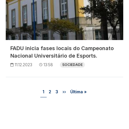
FADU inicia fases locais do Campeonato
Nacional Universitário de Esports.
11.12.2023
13:58
SOCIEDADE
Paginação
Página
Página
Página
Próxima página
Última página
1
2
3
››
Última »