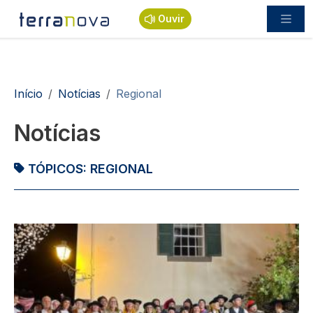
Passar para o conteúdo principal
Ouvir
Navegação estrutural
Início
Notícias
Regional
Notícias
TÓPICOS:
REGIONAL
Imagem