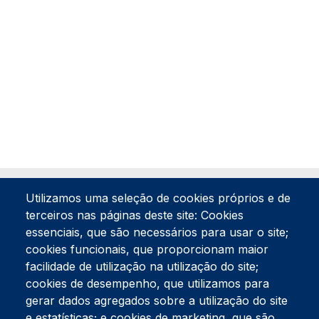
Utilizamos uma seleção de cookies próprios e de
terceiros nas páginas deste site: Cookies
essenciais, que são necessários para usar o site;
cookies funcionais, que proporcionam maior
facilidade de utilização na utilização do site;
Tel:
234 390 100
Fax:
234 390 100
cookies de desempenho, que utilizamos para
gerar dados agregados sobre a utilização do site
Endereço Postal
Apartado 42
e estatísticas; e cookies de marketing, que são