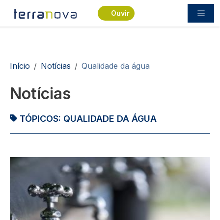
Passar para o conteúdo principal
Ouvir
Navegação estrutural
Início
Notícias
Qualidade da água
Notícias
TÓPICOS:
QUALIDADE DA ÁGUA
Imagem