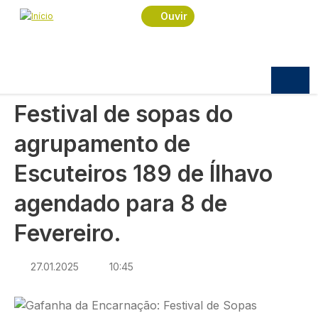
Navegação estrutural
Passar para o conteúdo principal
Início
Notícias
Pub
Ouvir
Festival de sopas do agrupamento de Escuteiros
189 de Ílhavo agendado para 8 de Fevereiro.
PUB
Festival de sopas do
agrupamento de
Escuteiros 189 de Ílhavo
agendado para 8 de
Fevereiro.
27.01.2025
10:45
Imagem