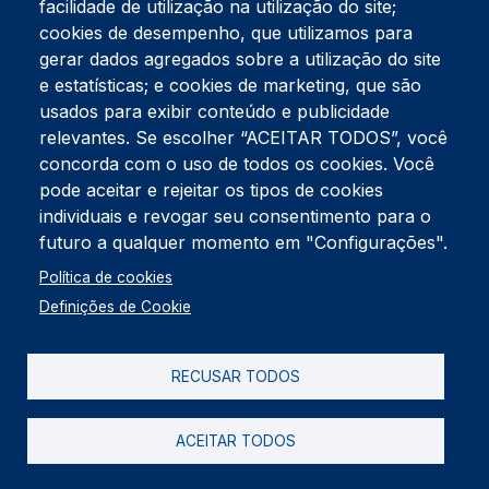
facilidade de utilização na utilização do site;
Tel:
234 390 100
Fax:
234 390 100
cookies de desempenho, que utilizamos para
Endereço Postal
gerar dados agregados sobre a utilização do site
Apartado 42
e estatísticas; e cookies de marketing, que são
Rua Gil Eanes 31
usados para exibir conteúdo e publicidade
3834-908 Gafanha da Nazaré
relevantes. Se escolher “ACEITAR TODOS”, você
concorda com o uso de todos os cookies. Você
Estúdios
pode aceitar e rejeitar os tipos de cookies
Rua Prior Guerra
Edifício do Centro Cultural da Gafanha da Nazaré
individuais e revogar seu consentimento para o
3830-556 Gafanha da Nazaré
futuro a qualquer momento em "Configurações".
Rodapé
Política de cookies
Cookies
Política de Privacidade
Definições de Cookie
Livro de reclamações
RECUSAR TODOS
2026 @ Informação de Copyright
ACEITAR TODOS