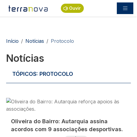
Passar para o conteúdo principal
Ouvir
Navegação estrutural
Início
Notícias
Protocolo
Notícias
TÓPICOS:
PROTOCOLO
Imagem
Oliveira do Bairro: Autarquia assina
acordos com 9 associações desportivas.