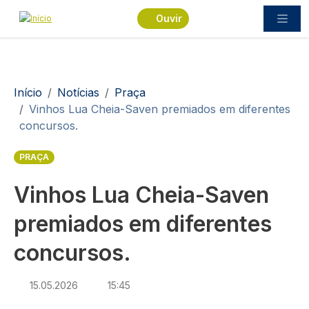
Passar para o conteúdo principal
Ouvir
Navegação estrutural
Início
Notícias
Praça
Vinhos Lua Cheia-Saven premiados em diferentes
concursos.
PRAÇA
Vinhos Lua Cheia-Saven
premiados em diferentes
concursos.
15.05.2026
15:45