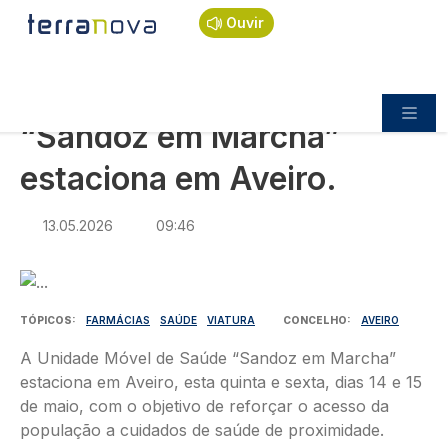
Navegação estrutural
Passar para o conteúdo principal
Início
Notícias
Praça
Ouvir
“Sandoz em Marcha” estaciona em Aveiro.
PRAÇA
“Sandoz em Marcha”
estaciona em Aveiro.
13.05.2026
09:46
Imagem
TÓPICOS
FARMÁCIAS
SAÚDE
VIATURA
CONCELHO
AVEIRO
A Unidade Móvel de Saúde “Sandoz em Marcha”
estaciona em Aveiro, esta quinta e sexta, dias 14 e 15
de maio, com o objetivo de reforçar o acesso da
população a cuidados de saúde de proximidade.