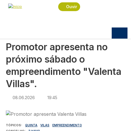
Navegação estrutural
Passar para o conteúdo principal
Início
Notícias
Praça
Ouvir
Promotor apresenta no próximo sábado o
empreendimento "Valenta Villas".
PRAÇA
Promotor apresenta no
próximo sábado o
empreendimento "Valenta
Villas".
08.06.2026
19:45
Imagem
TÓPICOS
QUINTA
VILAS
EMPREENDIMENTO
CONCELHO
ÍLHAVO