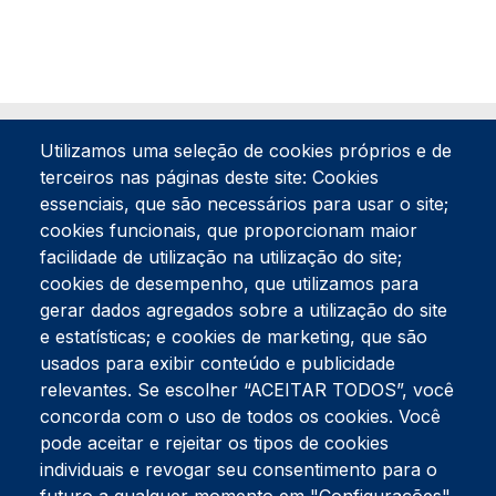
Utilizamos uma seleção de cookies próprios e de
terceiros nas páginas deste site: Cookies
essenciais, que são necessários para usar o site;
cookies funcionais, que proporcionam maior
facilidade de utilização na utilização do site;
Tel:
234 390 100
Fax:
234 390 100
cookies de desempenho, que utilizamos para
gerar dados agregados sobre a utilização do site
Endereço Postal
Apartado 42
e estatísticas; e cookies de marketing, que são
Rua Gil Eanes 31
usados para exibir conteúdo e publicidade
3834-908 Gafanha da Nazaré
relevantes. Se escolher “ACEITAR TODOS”, você
concorda com o uso de todos os cookies. Você
Estúdios
pode aceitar e rejeitar os tipos de cookies
Rua Prior Guerra
Edifício do Centro Cultural da Gafanha da Nazaré
individuais e revogar seu consentimento para o
3830-556 Gafanha da Nazaré