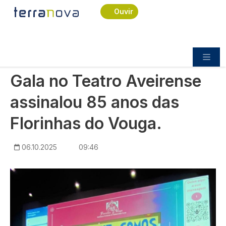
Navegação estrutural
Passar para o conteúdo principal
Início
Notícias
Praça
Ouvir
Gala no Teatro Aveirense assinalou 85 anos das
Florinhas do Vouga.
PRAÇA
Gala no Teatro Aveirense
assinalou 85 anos das
Florinhas do Vouga.
06.10.2025
09:46
Imagem