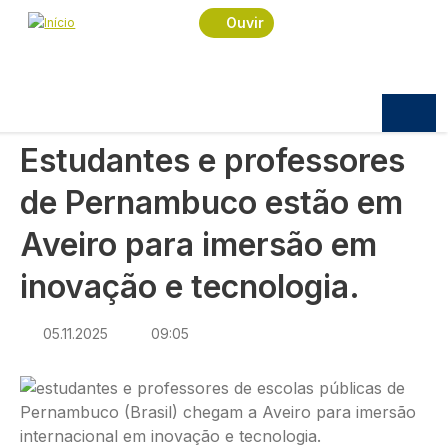
Navegação estrutural
Passar para o conteúdo principal
Início
Notícias
Praça
Ouvir
Estudantes e professores de Pernambuco estão
em Aveiro para imersão em inovação e tecnologia.
PRAÇA
Estudantes e professores
de Pernambuco estão em
Aveiro para imersão em
inovação e tecnologia.
05.11.2025
09:05
Imagem