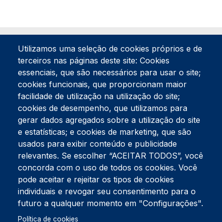
Utilizamos uma seleção de cookies próprios e de
terceiros nas páginas deste site: Cookies
essenciais, que são necessários para usar o site;
cookies funcionais, que proporcionam maior
facilidade de utilização na utilização do site;
Tel:
234 390 100
Fax:
234 390 100
cookies de desempenho, que utilizamos para
gerar dados agregados sobre a utilização do site
Endereço Postal
Apartado 42
e estatísticas; e cookies de marketing, que são
Rua Gil Eanes 31
usados para exibir conteúdo e publicidade
3834-908 Gafanha da Nazaré
relevantes. Se escolher “ACEITAR TODOS”, você
concorda com o uso de todos os cookies. Você
Estúdios
pode aceitar e rejeitar os tipos de cookies
Rua Prior Guerra
Edifício do Centro Cultural da Gafanha da Nazaré
individuais e revogar seu consentimento para o
3830-556 Gafanha da Nazaré
futuro a qualquer momento em "Configurações".
Rodapé
Política de cookies