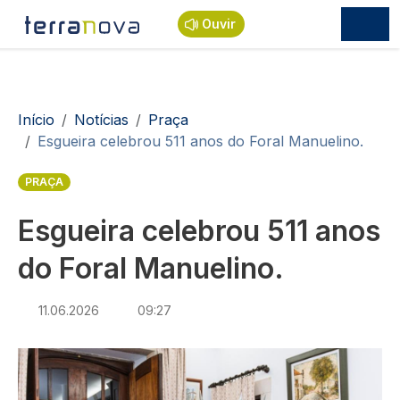
Passar para o conteúdo principal
Ouvir
Navegação estrutural
Início
Notícias
Praça
Esgueira celebrou 511 anos do Foral Manuelino.
PRAÇA
Esgueira celebrou 511 anos
do Foral Manuelino.
11.06.2026
09:27
Imagem