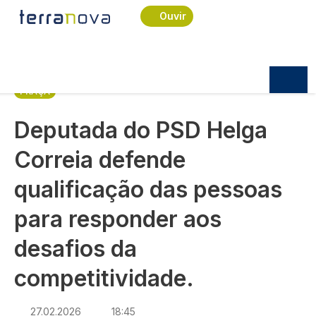
Navegação estrutural
Passar para o conteúdo principal
Início
Notícias
Praça
Ouvir
Deputada do PSD Helga Correia defende
qualificação das pessoas para responder aos
desafios da competitividade.
PRAÇA
Deputada do PSD Helga
Correia defende
qualificação das pessoas
para responder aos
desafios da
competitividade.
27.02.2026
18:45