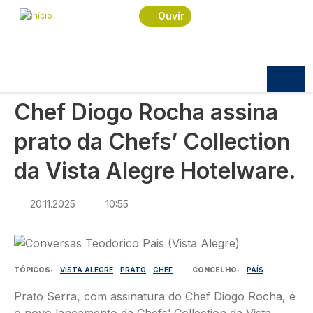
Navegação estrutural
Passar para o conteúdo principal
Início
Notícias
Praça
Ouvir
Chef Diogo Rocha assina prato da Chefs’
Collection da Vista Alegre Hotelware.
PRAÇA
Chef Diogo Rocha assina
prato da Chefs’ Collection
da Vista Alegre Hotelware.
20.11.2025
10:55
Imagem
TÓPICOS
VISTA ALEGRE
PRATO
CHEF
CONCELHO
PAÍS
Prato Serra, com assinatura do Chef Diogo Rocha, é
o novo lançamento da Chefs’ Collection da Vista