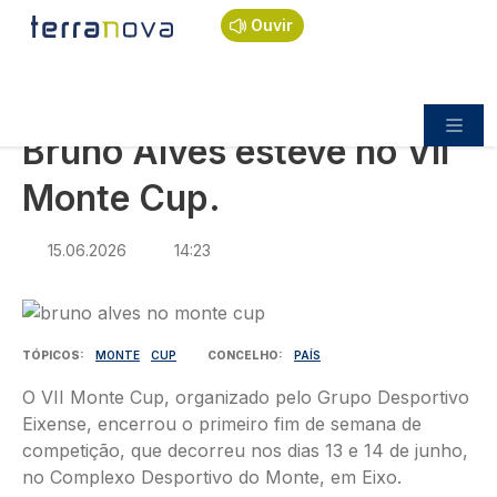
Navegação estrutural
Passar para o conteúdo principal
Início
Notícias
Praça
Ouvir
Bruno Alves esteve no VII Monte Cup.
PRAÇA
Bruno Alves esteve no VII
Monte Cup.
15.06.2026
14:23
Imagem
TÓPICOS
MONTE
CUP
CONCELHO
PAÍS
O VII Monte Cup, organizado pelo Grupo Desportivo
Eixense, encerrou o primeiro fim de semana de
competição, que decorreu nos dias 13 e 14 de junho,
no Complexo Desportivo do Monte, em Eixo.