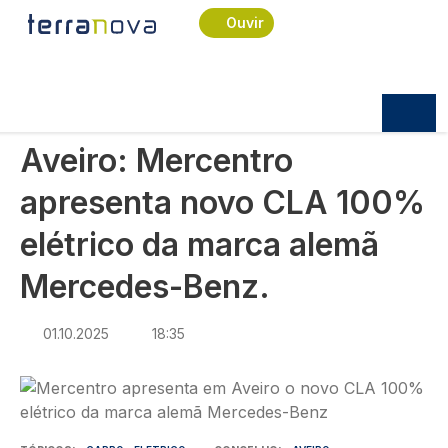
Navegação estrutural
Passar para o conteúdo principal
Início
Notícias
Praça
Ouvir
Aveiro: Mercentro apresenta novo CLA 100%
elétrico da marca alemã Mercedes-Benz.
PRAÇA
Aveiro: Mercentro
apresenta novo CLA 100%
elétrico da marca alemã
Mercedes-Benz.
01.10.2025
18:35
Imagem