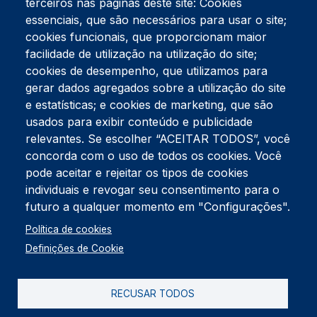
terceiros nas páginas deste site: Cookies
essenciais, que são necessários para usar o site;
cookies funcionais, que proporcionam maior
facilidade de utilização na utilização do site;
Tel:
234 390 100
Fax:
234 390 100
cookies de desempenho, que utilizamos para
Endereço Postal
gerar dados agregados sobre a utilização do site
Apartado 42
e estatísticas; e cookies de marketing, que são
Rua Gil Eanes 31
usados para exibir conteúdo e publicidade
3834-908 Gafanha da Nazaré
relevantes. Se escolher “ACEITAR TODOS”, você
concorda com o uso de todos os cookies. Você
Estúdios
pode aceitar e rejeitar os tipos de cookies
Rua Prior Guerra
Edifício do Centro Cultural da Gafanha da Nazaré
individuais e revogar seu consentimento para o
3830-556 Gafanha da Nazaré
futuro a qualquer momento em "Configurações".
Rodapé
Política de cookies
Cookies
Política de Privacidade
Definições de Cookie
Livro de reclamações
RECUSAR TODOS