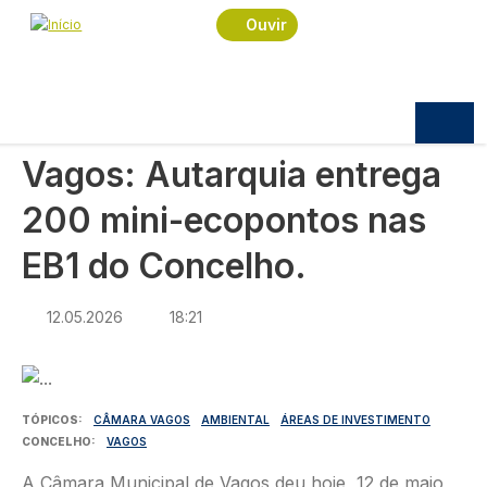
Navegação estrutural
Passar para o conteúdo principal
Início
Notícias
Política
Ouvir
Vagos: Autarquia entrega 200 mini-ecopontos nas
EB1 do Concelho.
POLÍTICA
Vagos: Autarquia entrega
200 mini-ecopontos nas
EB1 do Concelho.
12.05.2026
18:21
Imagem
TÓPICOS
CÂMARA VAGOS
AMBIENTAL
ÁREAS DE INVESTIMENTO
CONCELHO
VAGOS
A Câmara Municipal de Vagos deu hoje, 12 de maio,