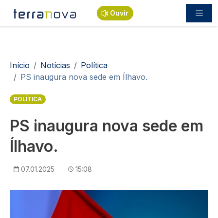
Passar para o conteúdo principal
Ouvir
Navegação estrutural
Início
Notícias
Política
PS inaugura nova sede em Ílhavo.
POLÍTICA
PS inaugura nova sede em
Ílhavo.
07.01.2025
15:08
Imagem