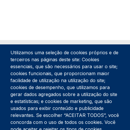
Utilizamos uma seleção de cookies próprios e de
terceiros nas páginas deste site: Cookies
essenciais, que são necessários para usar o site;
cookies funcionais, que proporcionam maior
facilidade de utilização na utilização do site;
Tel:
234 390 100
Fax:
234 390 100
cookies de desempenho, que utilizamos para
gerar dados agregados sobre a utilização do site
Endereço Postal
Apartado 42
e estatísticas; e cookies de marketing, que são
Rua Gil Eanes 31
usados para exibir conteúdo e publicidade
3834-908 Gafanha da Nazaré
relevantes. Se escolher “ACEITAR TODOS”, você
concorda com o uso de todos os cookies. Você
Estúdios
pode aceitar e rejeitar os tipos de cookies
Rua Prior Guerra