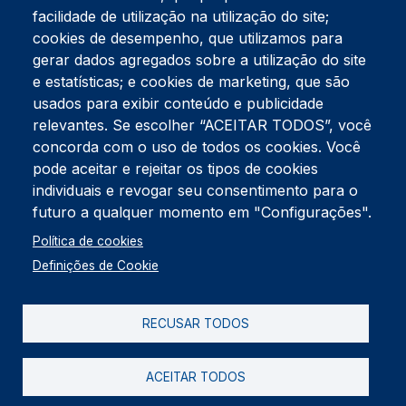
facilidade de utilização na utilização do site;
Tel:
234 390 100
Fax:
234 390 100
cookies de desempenho, que utilizamos para
Endereço Postal
gerar dados agregados sobre a utilização do site
Apartado 42
e estatísticas; e cookies de marketing, que são
Rua Gil Eanes 31
usados para exibir conteúdo e publicidade
3834-908 Gafanha da Nazaré
relevantes. Se escolher “ACEITAR TODOS”, você
concorda com o uso de todos os cookies. Você
Estúdios
pode aceitar e rejeitar os tipos de cookies
Rua Prior Guerra
Edifício do Centro Cultural da Gafanha da Nazaré
individuais e revogar seu consentimento para o
3830-556 Gafanha da Nazaré
futuro a qualquer momento em "Configurações".
Rodapé
Política de cookies
Cookies
Política de Privacidade
Definições de Cookie
Livro de reclamações
RECUSAR TODOS
2026 @ Informação de Copyright
ACEITAR TODOS