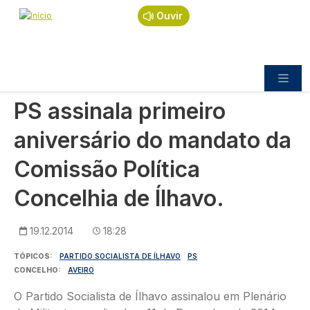
Navegação estrutural
Passar para o conteúdo principal
Início
Notícias
Política
Ouvir
PS assinala primeiro aniversário do mandato da
Comissão Política Concelhia de Ílhavo.
POLÍTICA
PS assinala primeiro
aniversário do mandato da
Comissão Política
Concelhia de Ílhavo.
19.12.2014
18:28
TÓPICOS
PARTIDO SOCIALISTA DE ÍLHAVO
PS
CONCELHO
AVEIRO
O Partido Socialista de Ílhavo assinalou em Plenário