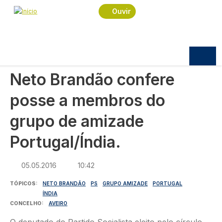
Navegação estrutural
Passar para o conteúdo principal
Início
Notícias
Política
Ouvir
Neto Brandão confere posse a membros do
grupo de amizade Portugal/Índia.
POLÍTICA
Neto Brandão confere
posse a membros do
grupo de amizade
Portugal/Índia.
05.05.2016
10:42
TÓPICOS
NETO BRANDÃO
PS
GRUPO AMIZADE
PORTUGAL
ÍNDIA
CONCELHO
AVEIRO