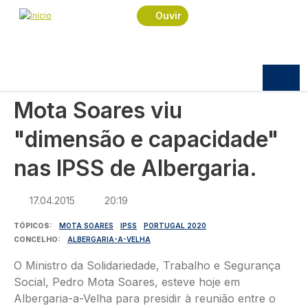
Navegação estrutural
Passar para o conteúdo principal
Início
Notícias
Política
Ouvir
Mota Soares viu "dimensão e capacidade" nas
IPSS de Albergaria.
POLÍTICA
Mota Soares viu
"dimensão e capacidade"
nas IPSS de Albergaria.
17.04.2015
20:19
TÓPICOS
MOTA SOARES
IPSS
PORTUGAL 2020
CONCELHO
ALBERGARIA-A-VELHA
O Ministro da Solidariedade, Trabalho e Segurança
Social, Pedro Mota Soares, esteve hoje em
Albergaria-a-Velha para presidir à reunião entre o