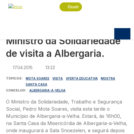
Navegação estrutural
Passar para o conteúdo principal
Início
Notícias
Política
Ouvir
Ministro da Solidariedade de visita a Albergaria.
POLÍTICA
Ministro da Solidariedade
de visita a Albergaria.
17.04.2015
13:22
TÓPICOS
MOTA SOARES
VISITA
OFERTA EDUCATIVA
MOSTRA
SANTA CASA
CONCELHO
ALBERGARIA-A-VELHA
O Ministro da Solidariedade, Trabalho e Segurança
Social, Pedro Mota Soares, visita esta tarde o
Município de Albergaria-a-Velha. Estará, às 16h00,
na Santa Casa da Misericórdia de Albergaria-a-Velha,
onde inaugurará a Sala Snoezelen, e seguirá depois