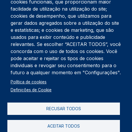
cookies funcionais, que proporcionam maior
facilidade de utilização na utilização do site;
Tel:
234 390 100
Fax:
234 390 100
cookies de desempenho, que utilizamos para
Endereço Postal
gerar dados agregados sobre a utilização do site
Apartado 42
e estatísticas; e cookies de marketing, que são
Rua Gil Eanes 31
usados para exibir conteúdo e publicidade
3834-908 Gafanha da Nazaré
relevantes. Se escolher “ACEITAR TODOS”, você
concorda com o uso de todos os cookies. Você
Estúdios
pode aceitar e rejeitar os tipos de cookies
Rua Prior Guerra
Edifício do Centro Cultural da Gafanha da Nazaré
individuais e revogar seu consentimento para o
3830-556 Gafanha da Nazaré
futuro a qualquer momento em "Configurações".
Rodapé
Política de cookies
Cookies
Política de Privacidade
Definições de Cookie
Livro de reclamações
RECUSAR TODOS
2026 @ Informação de Copyright
ACEITAR TODOS