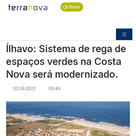
Navegação estrutural
Passar para o conteúdo principal
Início
Notícias
Política
Ouvir
Ílhavo: Sistema de rega de espaços verdes na
Costa Nova será modernizado.
POLÍTICA
Ílhavo: Sistema de rega de
espaços verdes na Costa
Nova será modernizado.
03.09.2022
09:49
Imagem