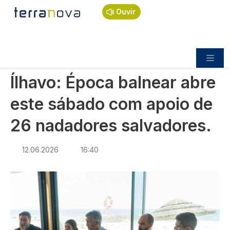
Navegação estrutural
Passar para o conteúdo principal
Início
Notícias
Política
Ouvir
Ílhavo: Época balnear abre este sábado com
apoio de 26 nadadores salvadores.
POLÍTICA
Ílhavo: Época balnear abre
este sábado com apoio de
26 nadadores salvadores.
12.06.2026
16:40
Imagem