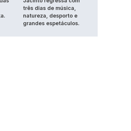
ndas
Jacinto regressa com
três dias de música,
a.
natureza, desporto e
grandes espetáculos.