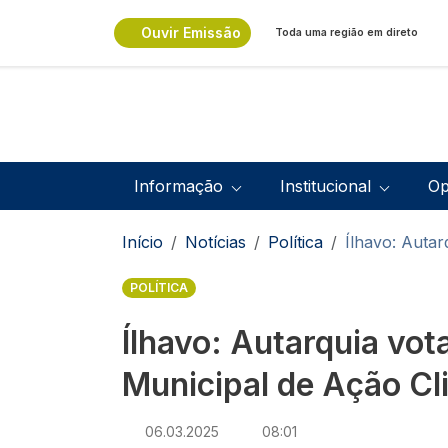
Passar para o conteúdo principal
Ouvir Emissão
Toda uma região em direto
Navegação principal
Informação
Institucional
Op
Navegação estrutural
Início
Notícias
Política
Ílhavo: Autar
POLÍTICA
Ílhavo: Autarquia vot
Municipal de Ação Cl
06.03.2025
08:01