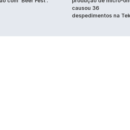
ão com 'Beer Fest'.
produção de micro-o
causou 36
despedimentos na Tek