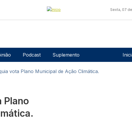
Sexta, 07 d
Men
inião
Podcast
Suplemento
Inic
quia vota Plano Municipal de Ação Climática.
a Plano
imática.