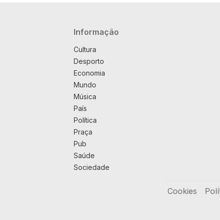
Navegação principal
Informação
Cultura
Desporto
Economia
Mundo
Música
País
Política
Praça
Pub
Saúde
Sociedade
Rodapé
Cookies
Polí