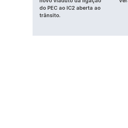
novo viaduto da ligação
ver
do PEC ao IC2 aberta ao
trânsito.