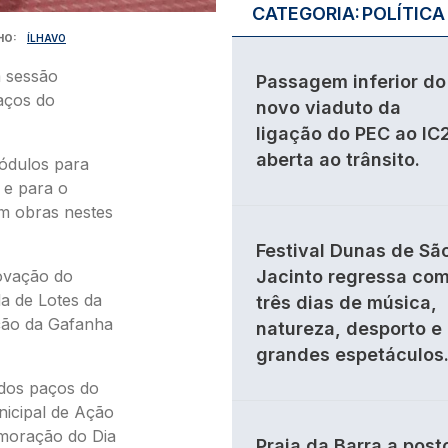
CATEGORIA:
POLÍTICA
HO
ÍLHAVO
m sessão
Passagem inferior do
Paços do
novo viaduto da
ligação do PEC ao IC
aberta ao trânsito.
ódulos para
 e para o
m obras nestes
Festival Dunas de Sã
rovação do
Jacinto regressa co
a de Lotes da
três dias de música,
ção da Gafanha
natureza, desporto e
grandes espetáculos
 dos paços do
nicipal de Ação
emoração do Dia
Praia da Barra a post