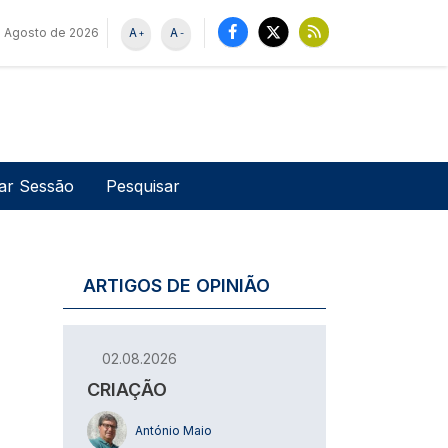
e Agosto de 2026
A
A
+
-
u de utilizador
Pesquisar
iar Sessão
ARTIGOS DE OPINIÃO
02.08.2026
CRIAÇÃO
António Maio