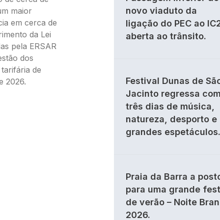
novo viaduto da
um maior
ncia em cerca de
ligação do PEC ao IC
rimento da Lei
aberta ao trânsito.
adas pela ERSAR
estão dos
arifária de
Festival Dunas de Sã
e 2026.
Jacinto regressa co
três dias de música,
natureza, desporto e
grandes espetáculos
Praia da Barra a post
para uma grande fes
de verão – Noite Bra
2026.