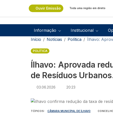
Passar para o conteúdo principal
Ouvir Emissão
Toda uma região em direto
Navegação principal
Informação
Institucional
Op
Navegação estrutural
Início
Notícias
Política
Ílhavo: Apro
POLÍTICA
Ílhavo: Aprovada red
de Resíduos Urbanos
03.06.2026
20:23
Imagem
TÓPICOS
CÂMARA MUNICÍPAL DE ÍLHAVO
CONCELH