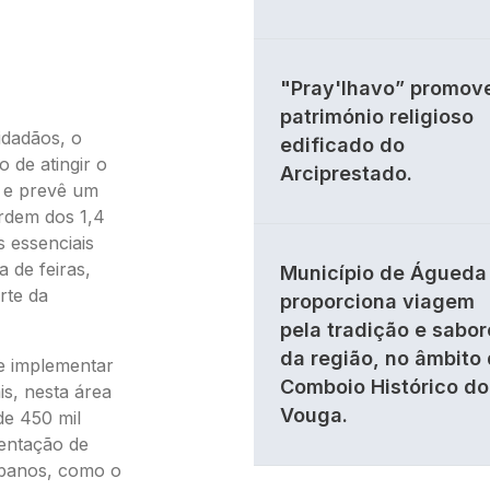
"Pray'lhavo” promov
património religioso
idadãos, o
edificado do
 de atingir o
Arciprestado.
 e prevê um
rdem dos 1,4
 essenciais
 de feiras,
Município de Águeda
rte da
proporciona viagem
pela tradição e sabor
da região, no âmbito
e implementar
Comboio Histórico do
is, nesta área
Vouga.
de 450 mil
entação de
rbanos, como o