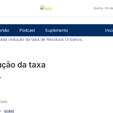
Quinta, 06 d
Men
inião
Podcast
Suplemento
Inic
vada redução da taxa de Resíduos Urbanos.
ução da taxa
.
O
ÍLHAVO