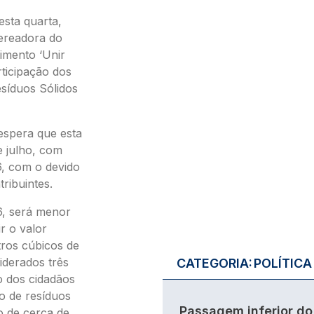
esta quarta,
Vereadora do
imento ‘Unir
ticipação dos
esíduos Sólidos
 espera que esta
e julho, com
26, com o devido
tribuintes.
6, será menor
r o valor
ros cúbicos de
derados três
CATEGORIA:
POLÍTICA
o dos cidadãos
o de resíduos
Passagem inferior do
o de cerca de