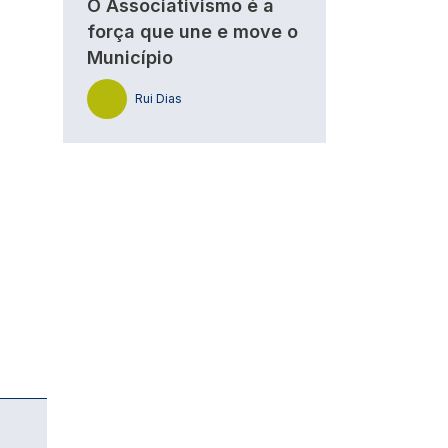
O Associativismo é a
força que une e move o
Município
Rui Dias