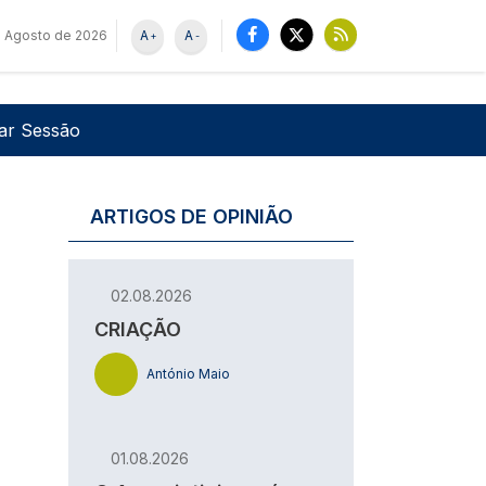
e Agosto de 2026
A
A
+
-
u de utilizador
Pesquisar
iar Sessão
ARTIGOS DE OPINIÃO
02.08.2026
CRIAÇÃO
António Maio
01.08.2026