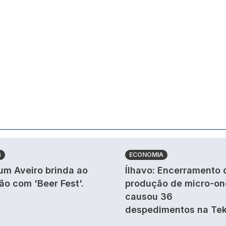
B
ECONOMIA
um Aveiro brinda ao
Ílhavo: Encerramento 
ão com 'Beer Fest'.
produção de micro-o
causou 36
despedimentos na Tek