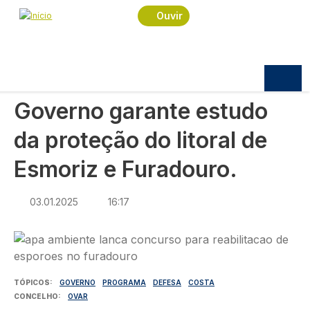
Navegação estrutural
Passar para o conteúdo principal
Início
Notícias
Política
Ouvir
Governo garante estudo da proteção do litoral de
Esmoriz e Furadouro.
POLÍTICA
Governo garante estudo
da proteção do litoral de
Esmoriz e Furadouro.
03.01.2025
16:17
Imagem
TÓPICOS
GOVERNO
PROGRAMA
DEFESA
COSTA
CONCELHO
OVAR