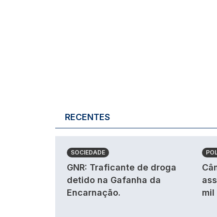
RECENTES
SOCIEDADE
POL
GNR: Traficante de droga
Câm
detido na Gafanha da
ass
Encarnação.
mil