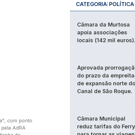
CATEGORIA:
POLÍTICA
Câmara da Murtosa
apoia associações
locais (142 mil euros)
Aprovada prorrogaçã
do prazo da empreit
de expansão norte d
Canal de São Roque.
Câmara Municipal
ia", com ponto
reduz tarifas do Ferr
o pela AdRA
para tornar as viagen