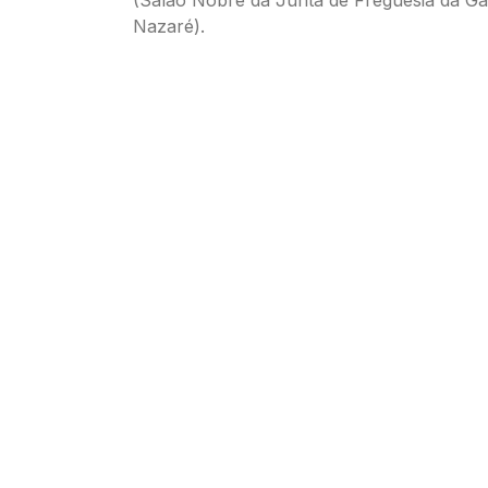
(Salão Nobre da Junta de Freguesia da G
Nazaré).