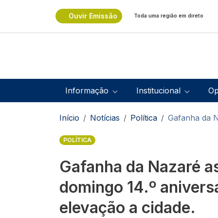
Passar para o conteúdo principal
Ouvir Emissão
Toda uma região em direto
Navegação principal
Informação
Institucional
Op
Navegação estrutural
Início
Notícias
Política
Gafanha da Na
POLÍTICA
Gafanha da Nazaré as
domingo 14.º anivers
elevação a cidade.