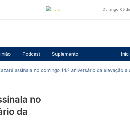
Domingo, 09 de
Men
inião
Podcast
Suplemento
Inic
zaré assinala no domingo 14.º aniversário da elevação a 
sinala no
ário da