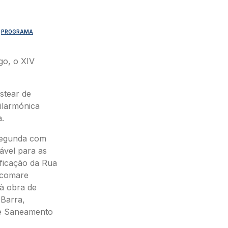
PROGRAMA
go, o XIV
stear de
ilarmónica
.
 segunda com
lável para as
ificação da Rua
Ecomare
 à obra de
 Barra,
de Saneamento