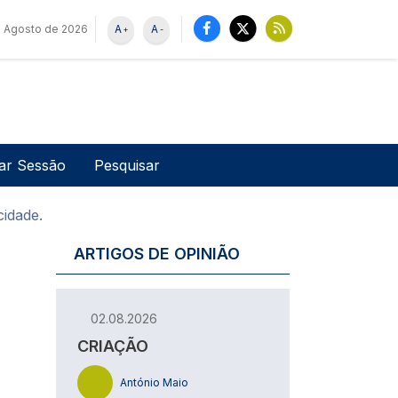
 Agosto de 2026
A
A
+
-
u de utilizador
Pesquisar
iar Sessão
cidade.
ARTIGOS DE OPINIÃO
02.08.2026
CRIAÇÃO
António Maio