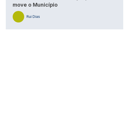
move o Município
Rui Dias