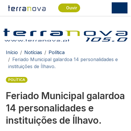
Passar para o conteúdo principal
Ouvir
Navegação estrutural
Início
Notícias
Política
Feriado Municipal galardoa 14 personalidades e
instituições de Ílhavo.
POLÍTICA
Feriado Municipal galardoa
14 personalidades e
instituições de Ílhavo.