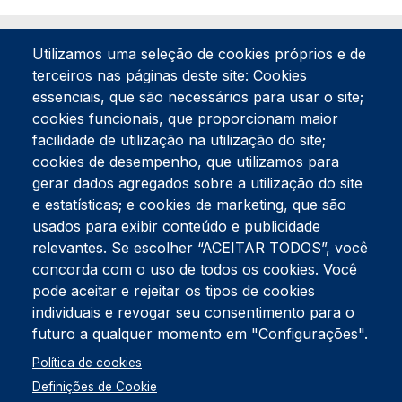
Utilizamos uma seleção de cookies próprios e de
terceiros nas páginas deste site: Cookies
essenciais, que são necessários para usar o site;
cookies funcionais, que proporcionam maior
facilidade de utilização na utilização do site;
Tel:
234 390 100
Fax:
234 390 100
cookies de desempenho, que utilizamos para
Endereço Postal
gerar dados agregados sobre a utilização do site
Apartado 42
e estatísticas; e cookies de marketing, que são
Rua Gil Eanes 31
usados para exibir conteúdo e publicidade
3834-908 Gafanha da Nazaré
relevantes. Se escolher “ACEITAR TODOS”, você
concorda com o uso de todos os cookies. Você
Estúdios
pode aceitar e rejeitar os tipos de cookies
Rua Prior Guerra
Edifício do Centro Cultural da Gafanha da Nazaré
individuais e revogar seu consentimento para o
3830-556 Gafanha da Nazaré
futuro a qualquer momento em "Configurações".
Rodapé
Política de cookies
Cookies
Política de Privacidade
Definições de Cookie