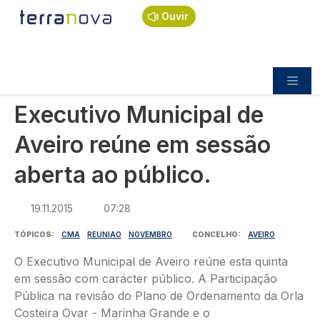
Navegação estrutural
Passar para o conteúdo principal
Início
Notícias
Política
Ouvir
Executivo Municipal de Aveiro reúne em sessão
aberta ao público.
POLÍTICA
Executivo Municipal de
Aveiro reúne em sessão
aberta ao público.
19.11.2015
07:28
TÓPICOS
CMA
REUNIAO
NOVEMBRO
CONCELHO
AVEIRO
O Executivo Municipal de Aveiro reúne esta quinta
em sessão com carácter público. A Participação
Pública na revisão do Plano de Ordenamento da Orla
Costeira Ovar - Marinha Grande e o