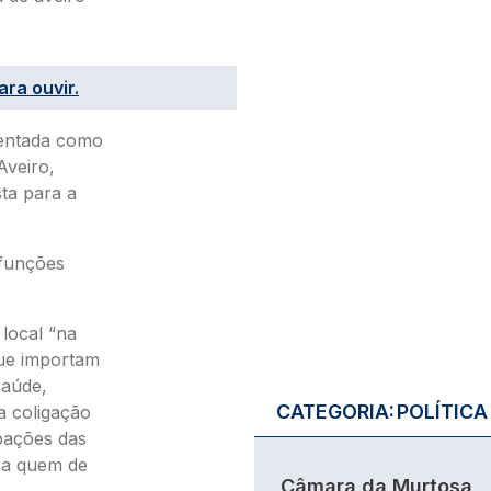
ara ouvir.
esentada como
Aveiro,
sta para a
funções
local “na
que importam
saúde,
CATEGORIA:
POLÍTICA
a coligação
pações das
e a quem de
Câmara da Murtosa