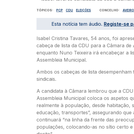
TÓPICOS
PCP
CDU
ELEIÇÕES
CONCELHO
AVEIRO
Esta notícia tem áudio.
Registe-se p
Isabel Cristina Tavares, 54 anos, foi apr
cabeça de lista da CDU para a Câmara de 
enquanto Nuno Teixeira irá encabeçar a li
Assembleia Municipal.
Ambos os cabeças de lista desempenham 
sindicais.
A candidata à Câmara lembrou que a CDU 
Assembleia Municipal coloca os aspetos 
realmente à população, desde habitação, 
educação, transportes”, assegurando que 
continuará “na linha da frente das preocu
populações, colocando-as no sítio certo 
direito”.