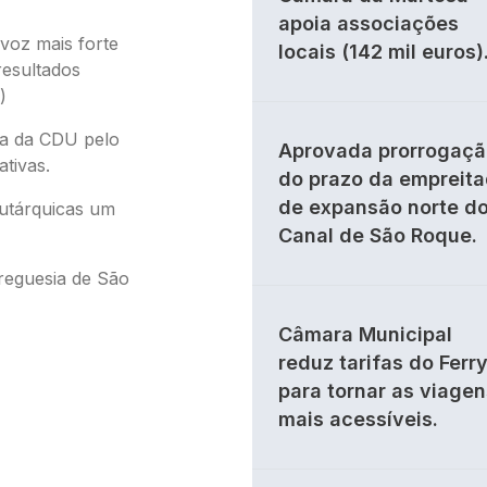
apoia associações
 voz mais forte
locais (142 mil euros)
resultados
)
sta da CDU pelo
Aprovada prorrogaçã
ativas.
do prazo da empreit
de expansão norte d
autárquicas um
Canal de São Roque.
reguesia de São
Câmara Municipal
reduz tarifas do Ferr
para tornar as viagen
mais acessíveis.