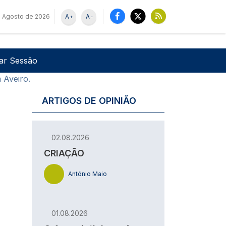
e Agosto de 2026
A
A
+
-
u de utilizador
Pesquisar
iar Sessão
 Aveiro.
ARTIGOS DE OPINIÃO
02.08.2026
CRIAÇÃO
António Maio
01.08.2026