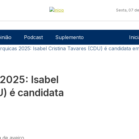
Sexta, 07 d
Men
inião
Podcast
Suplemento
Inic
rquicas 2025: Isabel Cristina Tavares (CDU) é candidata em
 2025: Isabel
U) é candidata