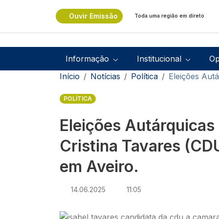
Passar para o conteúdo principal
Ouvir Emissão
Toda uma região em direto
Navegação principal
Informação
Institucional
Op
Navegação estrutural
Início
Notícias
Política
Eleições Autá
POLÍTICA
Eleições Autárquicas
Cristina Tavares (CD
em Aveiro.
14.06.2025
11:05
Imagem