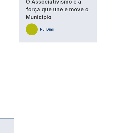
O Associativismo é a
força que une e move o
Município
Rui Dias