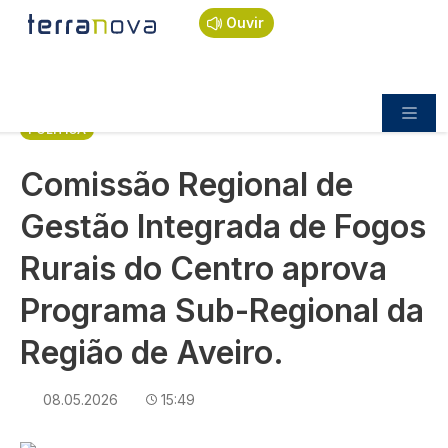
Navegação estrutural
Passar para o conteúdo principal
Início
Notícias
Política
Ouvir
Comissão Regional de Gestão Integrada de Fogos
Rurais do Centro aprova Programa Sub-Regional da
Região de Aveiro.
POLÍTICA
Comissão Regional de
Gestão Integrada de Fogos
Rurais do Centro aprova
Programa Sub-Regional da
Região de Aveiro.
08.05.2026
15:49