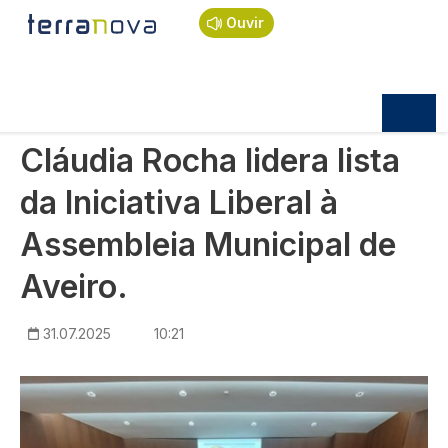
Navegação estrutural
Passar para o conteúdo principal
Início
Notícias
Política
Ouvir
Cláudia Rocha lidera lista da Iniciativa Liberal à
Assembleia Municipal de Aveiro.
POLÍTICA
Cláudia Rocha lidera lista
da Iniciativa Liberal à
Assembleia Municipal de
Aveiro.
31.07.2025
10:21
Imagem