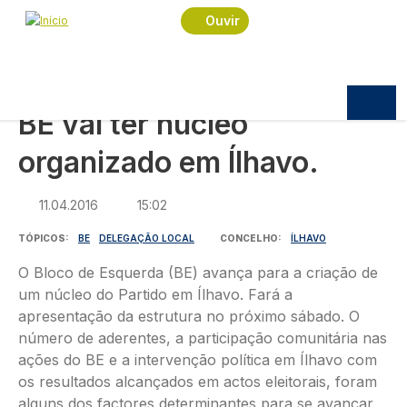
Navegação estrutural
Passar para o conteúdo principal
Início
Notícias
Política
Ouvir
BE vai ter núcleo organizado em Ílhavo.
POLÍTICA
BE vai ter núcleo
organizado em Ílhavo.
11.04.2016
15:02
TÓPICOS
BE
DELEGAÇÃO LOCAL
CONCELHO
ÍLHAVO
O Bloco de Esquerda (BE) avança para a criação de
um núcleo do Partido em Ílhavo. Fará a
apresentação da estrutura no próximo sábado. O
número de aderentes, a participação comunitária nas
ações do BE e a intervenção política em Ílhavo com
os resultados alcançados em actos eleitorais, foram
alguns dos factores determinantes para se avançar