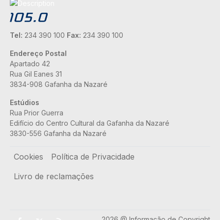
Tel:
234 390 100
Fax:
234 390 100
Endereço Postal
Apartado 42
Rua Gil Eanes 31
3834-908 Gafanha da Nazaré
Estúdios
Rua Prior Guerra
Edifício do Centro Cultural da Gafanha da Nazaré
3830-556 Gafanha da Nazaré
Rodapé
Cookies
Política de Privacidade
Livro de reclamações
2026 @ Informação de Copyright