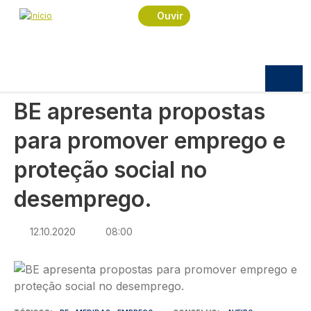
Navegação estrutural
Passar para o conteúdo principal
Início
Notícias
Política
Ouvir
BE apresenta propostas para promover emprego
e proteção social no desemprego.
POLÍTICA
BE apresenta propostas
para promover emprego e
proteção social no
desemprego.
12.10.2020
08:00
Imagem